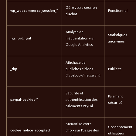
Gère votre session
wp_woocommerce_session_*
Fonctionnel
d’achat
Analyse de
Statistiques
_ga, _gid, _gat
fréquentation via
anonymes
Google Analytics
Affichage de
_fbp
publicités ciblées
Publicité
(Facebook/Instagram)
Sécurité et
Paiement
paypal-cookies-*
authentification des
sécurisé
paiements PayPal
Mémorise votre
Consentement
cookie_notice_accepted
choix sur l’usage des
utilisateur